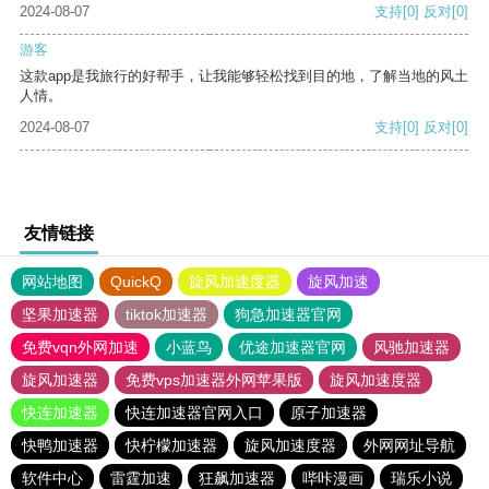
2024-08-07
支持
[0]
反对
[0]
游客
这款app是我旅行的好帮手，让我能够轻松找到目的地，了解当地的风土
人情。
2024-08-07
支持
[0]
反对
[0]
友情链接
网站地图
QuickQ
旋风加速度器
旋风加速
坚果加速器
tiktok加速器
狗急加速器官网
免费vqn外网加速
小蓝鸟
优途加速器官网
风驰加速器
旋风加速器
免费vps加速器外网苹果版
旋风加速度器
快连加速器
快连加速器官网入口
原子加速器
快鸭加速器
快柠檬加速器
旋风加速度器
外网网址导航
软件中心
雷霆加速
狂飙加速器
哔咔漫画
瑞乐小说