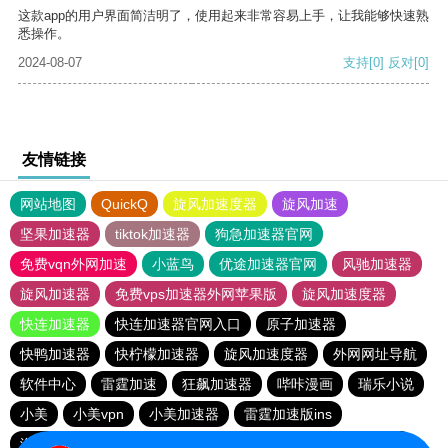
这款app的用户界面简洁明了，使用起来非常容易上手，让我能够快速熟
悉操作。
2024-08-07
支持
[0]
反对
[0]
友情链接
网站地图
QuickQ
旋风加速度器
旋风加速
坚果加速器
tiktok加速器
狗急加速器官网
免费vqn外网加速
小蓝鸟
优途加速器官网
风驰加速器
旋风加速器
免费vps加速器外网苹果版
旋风加速度器
快连加速器
快连加速器官网入口
原子加速器
快鸭加速器
快柠檬加速器
旋风加速度器
外网网址导航
软件中心
雷霆加速
狂飙加速器
哔咔漫画
瑞乐小说
小美
小美vpn
小美加速器
雷霆加速版ins
海鸥加速度
海鸥加速器下载
雷霆加速
雷霆加速下载