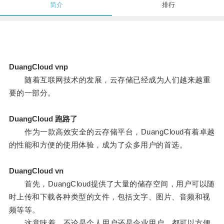
简介
排行
DuangCloud vnp
随着互联网技术的发展，云存储已经成为人们越来越重
要的一部分。
DuangCloud 跑路了
作为一款高效安全的云存储平台，DuangCloud有着卓越
的性能和方便的使用体验，成为了众多用户的首选。
DuangCloud vn
首先，DuangCloud提供了大量的储存空间，用户可以随
时上传和下载各种类型的文件，包括文字、图片、音频和视
频等等。
这意味着，不论是个人用户还是企业用户，都可以方便