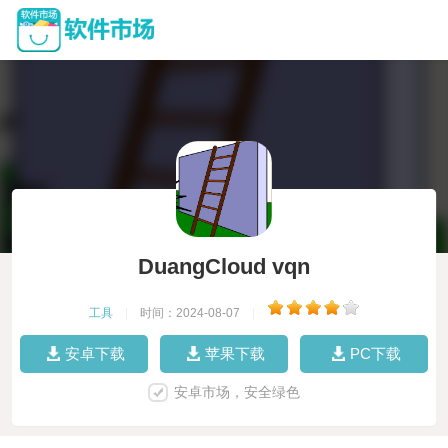
DuangCloud vqn
工具
|
时间：2024-08-07
|
安卓下载
苹果下载
PC下载
安卓市场，安全绿色