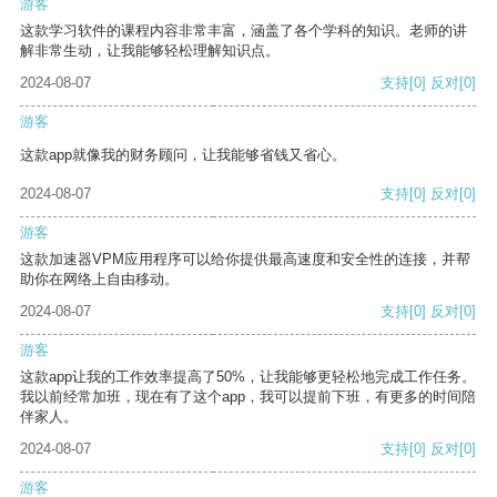
游客
这款学习软件的课程内容非常丰富，涵盖了各个学科的知识。老师的讲
解非常生动，让我能够轻松理解知识点。
2024-08-07
支持
[0]
反对
[0]
游客
这款app就像我的财务顾问，让我能够省钱又省心。
2024-08-07
支持
[0]
反对
[0]
游客
这款加速器VPM应用程序可以给你提供最高速度和安全性的连接，并帮
助你在网络上自由移动。
2024-08-07
支持
[0]
反对
[0]
游客
这款app让我的工作效率提高了50%，让我能够更轻松地完成工作任务。
我以前经常加班，现在有了这个app，我可以提前下班，有更多的时间陪
伴家人。
2024-08-07
支持
[0]
反对
[0]
游客