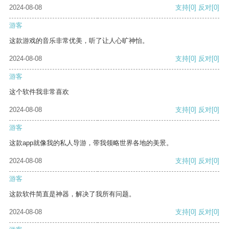
2024-08-08
支持
[0]
反对
[0]
游客
这款游戏的音乐非常优美，听了让人心旷神怡。
2024-08-08
支持
[0]
反对
[0]
游客
这个软件我非常喜欢
2024-08-08
支持
[0]
反对
[0]
游客
这款app就像我的私人导游，带我领略世界各地的美景。
2024-08-08
支持
[0]
反对
[0]
游客
这款软件简直是神器，解决了我所有问题。
2024-08-08
支持
[0]
反对
[0]