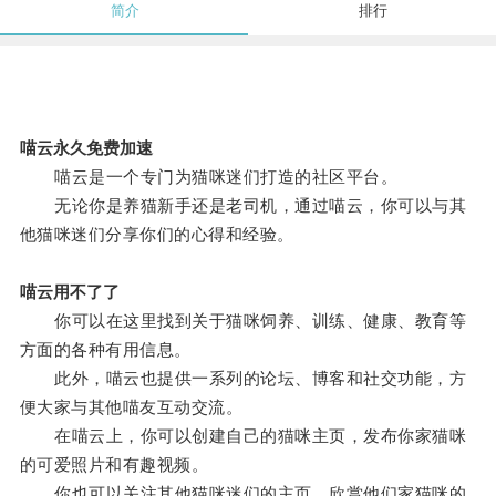
简介
排行
喵云永久免费加速
喵云是一个专门为猫咪迷们打造的社区平台。
无论你是养猫新手还是老司机，通过喵云，你可以与其
他猫咪迷们分享你们的心得和经验。
喵云用不了了
你可以在这里找到关于猫咪饲养、训练、健康、教育等
方面的各种有用信息。
此外，喵云也提供一系列的论坛、博客和社交功能，方
便大家与其他喵友互动交流。
在喵云上，你可以创建自己的猫咪主页，发布你家猫咪
的可爱照片和有趣视频。
你也可以关注其他猫咪迷们的主页，欣赏他们家猫咪的