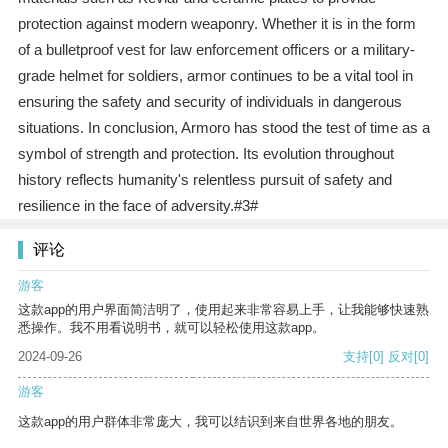
protection against modern weaponry. Whether it is in the form
of a bulletproof vest for law enforcement officers or a military-
grade helmet for soldiers, armor continues to be a vital tool in
ensuring the safety and security of individuals in dangerous
situations. In conclusion, Armoro has stood the test of time as a
symbol of strength and protection. Its evolution throughout
history reflects humanity's relentless pursuit of safety and
resilience in the face of adversity.#3#
评论
游客
这款app的用户界面简洁明了，使用起来非常容易上手，让我能够快速熟
悉操作。我不用看说明书，就可以轻松使用这款app。
2024-09-26
支持
[0]
反对
[0]
游客
这款app的用户群体非常庞大，我可以结识到来自世界各地的朋友。