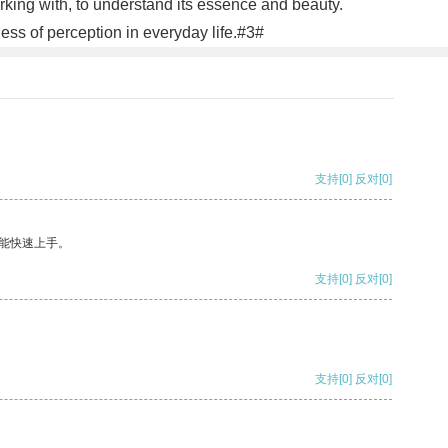
working with, to understand its essence and beauty.
ness of perception in everyday life.#3#
支持
[0]
反对
[0]
能快速上手。
支持
[0]
反对
[0]
支持
[0]
反对
[0]