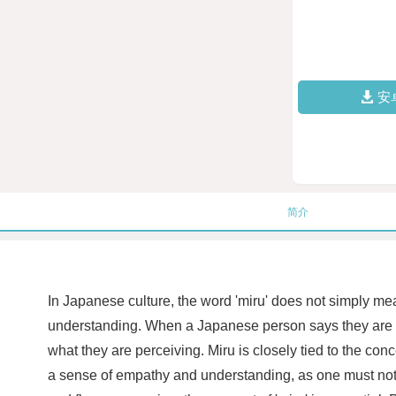
安
简介
In Japanese culture, the word 'miru' does not simply mea
understanding. When a Japanese person says they are 'mi
what they are perceiving. Miru is closely tied to the co
a sense of empathy and understanding, as one must not 