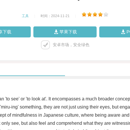
工具
|
时间：2024-11-21
|
卓下载
苹果下载
安卓市场，安全绿色
n 'to see' or 'to look at'. It encompasses a much broader concep
ru-ing' something, they are not just using their eyes, but engag
ncept of mindfulness in Japanese culture, where being aware and 
only see, but also feel and comprehend what they are witnessin