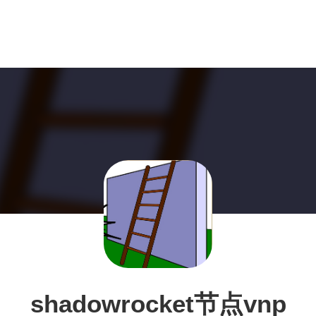
shadowrocket节点vnp