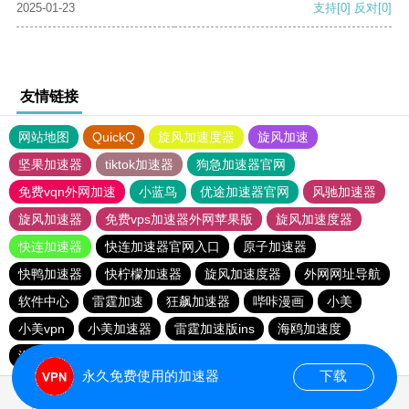
2025-01-23
支持
[0]
反对
[0]
友情链接
网站地图
QuickQ
旋风加速度器
旋风加速
坚果加速器
tiktok加速器
狗急加速器官网
免费vqn外网加速
小蓝鸟
优途加速器官网
风驰加速器
旋风加速器
免费vps加速器外网苹果版
旋风加速度器
快连加速器
快连加速器官网入口
原子加速器
快鸭加速器
快柠檬加速器
旋风加速度器
外网网址导航
软件中心
雷霆加速
狂飙加速器
哔咔漫画
小美
小美vpn
小美加速器
雷霆加速版ins
海鸥加速度
海鸥加速器下载
雷霆加速
雷霆加速下载
永久免费使用的加速器
下载